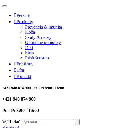
Preskočiť
na
obsah
Persule
Produkty
Prevencia & imunita
Koža
Svaly & nervy
Ochranné pomôcky
Deti
Stres
Príslušenstvo
Pre firmy
Tím
Kontakt
+421 948 874 900
| Po - Pi 8:00 - 16:00
+421 948 874 900
Po - Pi 8:00 - 16:00
Vyhľadať
Facebook