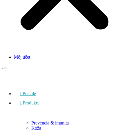
Môj účet
Persule
Produkty
Prevencia & imunita
Koža