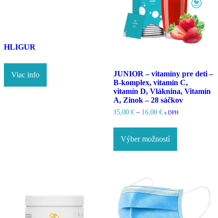
produktu.
HLIGUR
JUNIOR – vitamíny pre deti –
Viac info
B-komplex, vitamín C,
vitamín D, Vláknina, Vitamín
A, Zinok – 28 sáčkov
Price
15,00
€
–
16,00
€
s DPH
range:
Tento
15,00 €
produkt
through
Výber možností
má
16,00 €
viacero
variantov.
Možnosti
si
môžete
vybrať
na
stránke