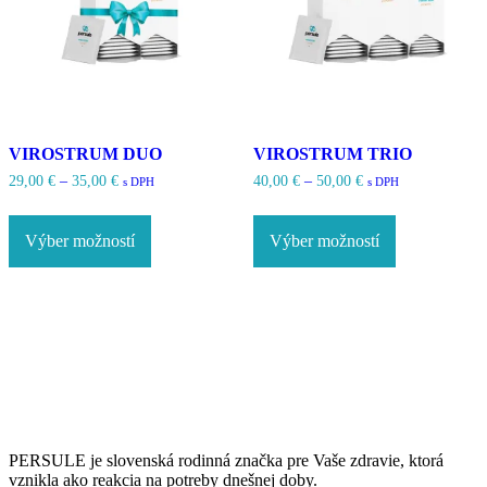
VIROSTRUM DUO
VIROSTRUM TRIO
Price
Price
29,00
€
–
35,00
€
40,00
€
–
50,00
€
s DPH
s DPH
range:
range:
Tento
Tento
29,00 €
40,00 €
produkt
produkt
through
through
Výber možností
Výber možností
má
má
35,00 €
50,00 €
viacero
viacero
variantov.
variantov.
Možnosti
Možnosti
si
si
môžete
môžete
vybrať
vybrať
na
na
stránke
stránke
produktu.
produktu.
PERSULE je slovenská rodinná značka pre Vaše zdravie, ktorá
vznikla ako reakcia na potreby dnešnej doby.