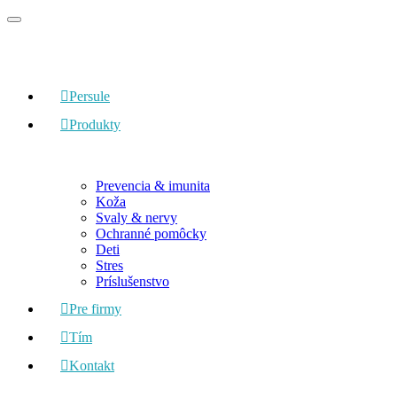
Preskočiť
na
obsah
Persule
Produkty
Prevencia & imunita
Koža
Svaly & nervy
Ochranné pomôcky
Deti
Stres
Príslušenstvo
Pre firmy
Tím
Kontakt