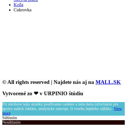
Koža
Cukrovka
© All rights reserved | Najdete nás aj na
MALL.SK
Vytvorené zo ❤ v URPINIO štúdiu
Pri návšteve tejto stránky používame cookies a teda meta informácie pre
správu našich reklám, analytické nástroje, či tvorbu lepšieho zážitku.
View
more
Súhlasím
Nesúhlasím