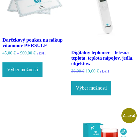
Darčekový poukaz na nákup
vitamínov PERSULE
Digitálny teplomer – telesná
Price
45,00
€
–
900,00
€
s DPH
range:
teplota, teplota nápojov, jedla,
Tento
45,00 €
objektov.
produkt
through
Výber možností
má
Pôvodná
Aktuálna
36,00
€
19,00
€
s DPH
900,00 €
cena
cena
viacero
Tento
bola:
je:
variantov.
produkt
36,00 €.
19,00 €.
Možnosti
Výber možností
má
si
viacero
môžete
variantov.
vybrať
Možnosti
na
si
stránke
Zľava!
môžete
produktu.
vybrať
na
stránke