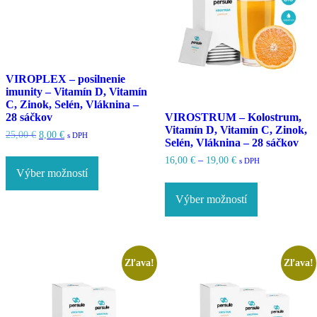
VIROPLEX – posilnenie
imunity – Vitamín D, Vitamín
C, Zinok, Selén, Vláknina –
28 sáčkov
VIROSTRUM – Kolostrum,
Vitamín D, Vitamín C, Zinok,
Pôvodná
Aktuálna
25,00
€
8,00
€
s DPH
Selén, Vláknina – 28 sáčkov
cena
cena
Tento
bola:
je:
Price
16,00
€
–
19,00
€
s DPH
produkt
25,00 €.
8,00 €.
range:
Výber možností
má
Tento
16,00 €
viacero
produkt
through
Výber možností
variantov.
má
19,00 €
Možnosti
viacero
si
variantov.
môžete
Možnosti
vybrať
si
Zľava!
Zľava!
na
môžete
stránke
vybrať
produktu.
na
stránke
produktu.