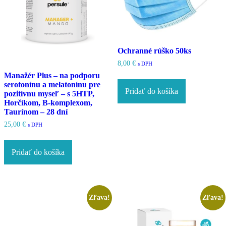
produktu.
Ochranné rúško 50ks
8,00
€
s DPH
Manažér Plus – na podporu
serotonínu a melatonínu pre
Pridať do košíka
pozitívnu myseľ – s 5HTP,
Horčíkom, B-komplexom,
Taurínom – 28 dní
25,00
€
s DPH
Pridať do košíka
Zľava!
Zľava!