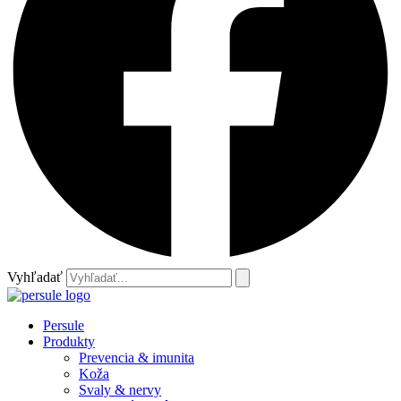
Vyhľadať
Persule
Produkty
Prevencia & imunita
Koža
Svaly & nervy