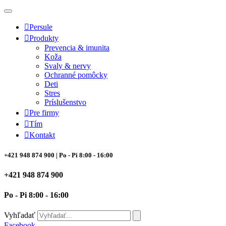
Preskočiť
na
obsah
Persule
Produkty
Prevencia & imunita
Koža
Svaly & nervy
Ochranné pomôcky
Deti
Stres
Príslušenstvo
Pre firmy
Tím
Kontakt
+421 948 874 900
| Po - Pi 8:00 - 16:00
+421 948 874 900
Po - Pi 8:00 - 16:00
Vyhľadať
Facebook